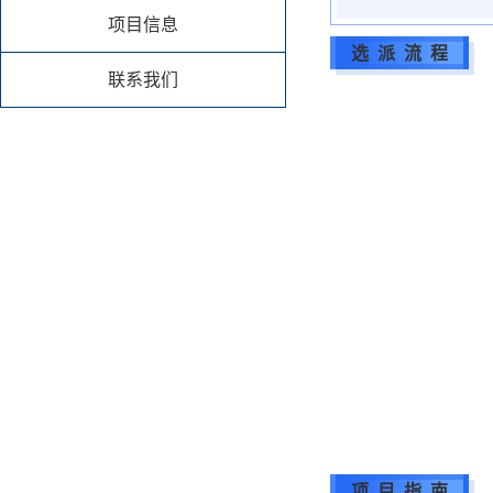
项目信息
选 派 流
程
联系我们
项 目 指 南